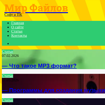
Мир Файлов
Menu
Софт и ПК
Главная
О сайте
Статьи
Контакты
Search
for
Статьи
07.02.2026
— Что такое MP3 формат?
Статьи
17.05.2026
— Программы для создания музык
Статьи
18.09.2025