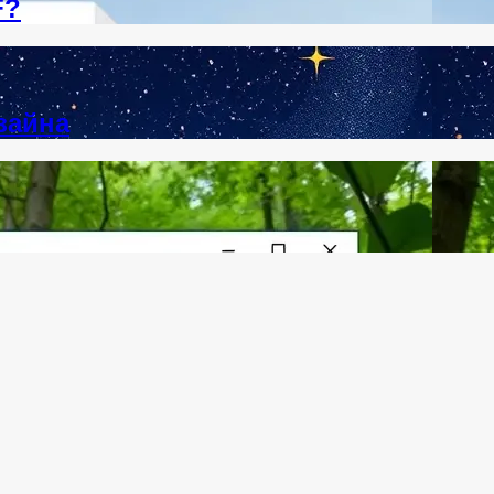
F?
зайна