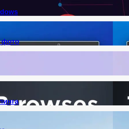
ndows
 фото
пинга